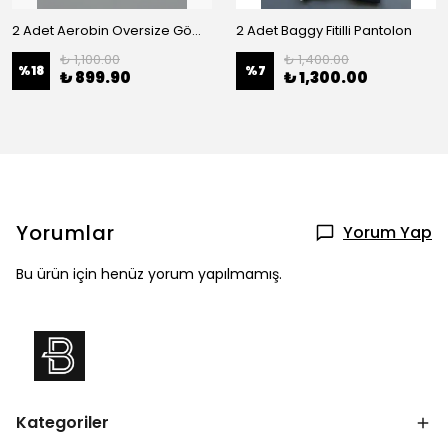
2 Adet Aerobin Oversize Gömlek
2 Adet Baggy Fitilli Pantolon
₺ 1,100.00
₺ 1,400.00
%
18
%
7
₺ 899.90
₺ 1,300.00
Yorumlar
Yorum Yap
Bu ürün için henüz yorum yapılmamış.
Kategoriler