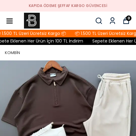
KAPIDA ÖDEME ŞEFFAF KARGO GÜVENCESI
0
1.500 TL Üzeri Ücretsiz Kargo 📦
📦 1.500 TL Üzeri Ücretsiz Karg
te Eklenen Her Ürün İçin 100 TL İndirim
Sepete Eklenen Her Ürü
KOMBİN