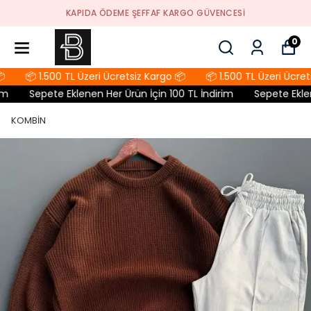
KAPIDA ÖDEME ŞEFFAF KARGO GÜVENCESI
0
📦 1.500 TL Üzeri Ücretsiz Kargo 📦
📦 1.500 TL Üzeri Ücrets
m
Sepete Eklenen Her Ürün İçin 100 TL İndirim
Sepete Eklene
KOMBİN