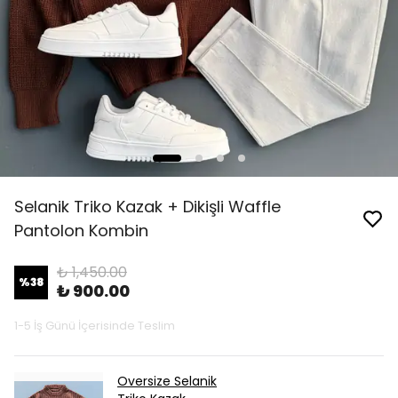
Selanik Triko Kazak + Dikişli Waffle
Pantolon Kombin
₺ 1,450.00
%
38
₺ 900.00
1-5 İş Günü İçerisinde Teslim
Oversize Selanik