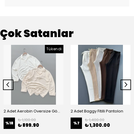
Çok Satanlar
Tükendi
2 Adet Aerobin Oversize Gömlek
2 Adet Baggy Fitilli Pantolon
₺ 1,100.00
₺ 1,400.00
%
18
%
7
₺ 899.90
₺ 1,300.00