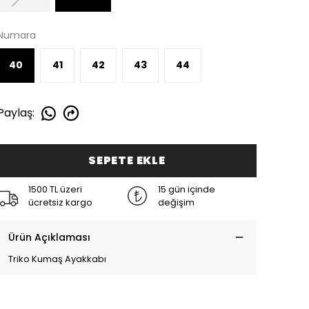
Numara
40
41
42
43
44
Paylaş
:
SEPETE EKLE
1500 TL üzeri
15 gün içinde
ücretsiz kargo
değişim
Ürün Açıklaması
Triko Kumaş Ayakkabı