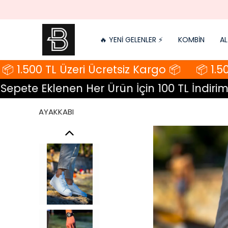
🔥 YENİ GELENLER ⚡️
KOMBİN
AL
 1.500 TL Üzeri Ücretsiz Kargo 📦
📦 1.500
pete Eklenen Her Ürün İçin 100 TL İndirim
AYAKKABI