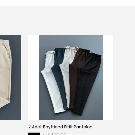
2 Adet Boyfriend Fitilli Pantolon
2 Adet 
₺ 1,400.00