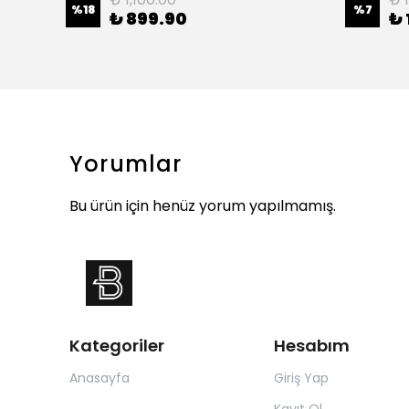
%
18
%
7
₺ 899.90
₺ 
Yorumlar
Bu ürün için henüz yorum yapılmamış.
Kategoriler
Hesabım
Anasayfa
Giriş Yap