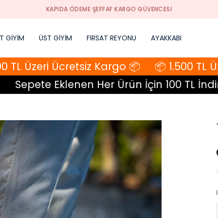
KAPIDA ÖDEME ŞEFFAF KARGO GÜVENCESI
T GİYİM
ÜST GİYİM
FIRSAT REYONU
AYAKKABI
 TL Üzeri Ücretsiz Kargo 📦
📦 1.500 TL Üze
Sepete Eklenen Her Ürün İçin 100 TL İndirim