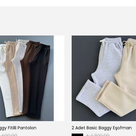
gy Fitilli Pantolon
2 Adet Basic Baggy Eşofman
1,400.00
₺ 1,300.00