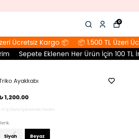
0
ri Ücretsiz Kargo 📦
📦 1.500 TL Üzeri Ücre
Sepete Eklenen Her Ürün İçin 100 TL İndi
Triko Ayakkabı
₺ 1,200.00
1-5 İş Günü İçerisinde Teslim
Renk.
Siyah
Beyaz