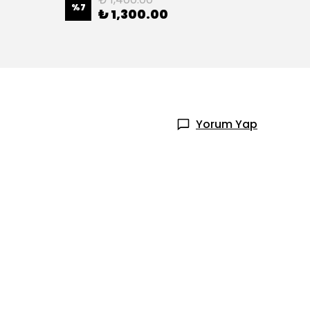
%
7
%
8
₺ 1,300.00
Yorum Yap