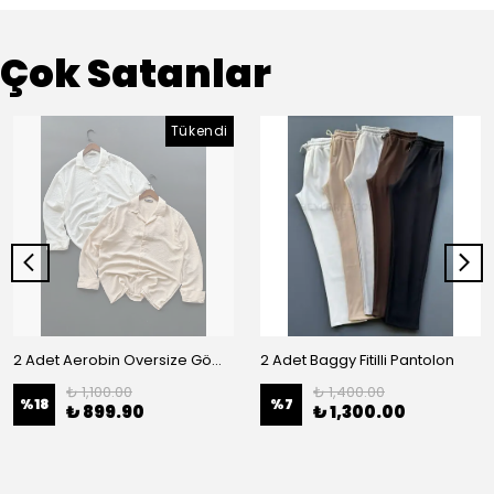
Çok Satanlar
Tükendi
2 Adet Aerobin Oversize Gömlek
2 Adet Baggy Fitilli Pantolon
₺ 1,100.00
₺ 1,400.00
%
18
%
7
₺ 899.90
₺ 1,300.00