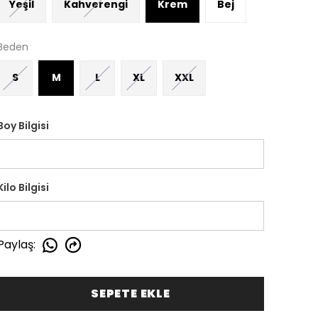
Yeşil
Kahverengi
Krem
Bej
Beden
S
M
L
XL
XXL
Boy Bilgisi
Kilo Bilgisi
Paylaş
:
SEPETE EKLE