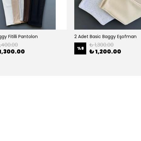
gy Fitilli Pantolon
2 Adet Basic Baggy Eşofman
1,400.00
₺ 1,300.00
%
8
1,300.00
₺ 1,200.00