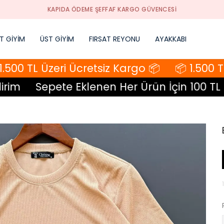
KAPIDA ÖDEME ŞEFFAF KARGO GÜVENCESI
T GİYİM
ÜST GİYİM
FIRSAT REYONU
AYAKKABI
500 TL Üzeri Ücretsiz Kargo 📦
📦 1.500 TL 
im
Sepete Eklenen Her Ürün İçin 100 TL İn