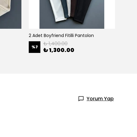
2 Adet Boyfriend Fitilli Pantolon
2 Adet 
₺ 1,400.00
%
7
%
8
₺ 1,300.00
Yorum Yap