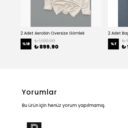
2 Adet Aerobin Oversize Gömlek
2 Adet Bag
₺ 1,100.00
₺ 
%
18
%
7
₺ 899.90
₺ 
Yorumlar
Bu ürün için henüz yorum yapılmamış.