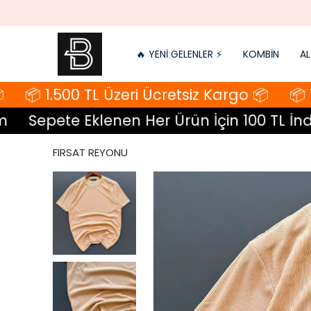
🔥 YENİ GELENLER ⚡️
KOMBİN
AL
📦 1.500 TL Üzeri Ücretsiz Kargo 📦
📦 1.
Sepete Eklenen Her Ürün İçin 100 TL İndir
FIRSAT REYONU