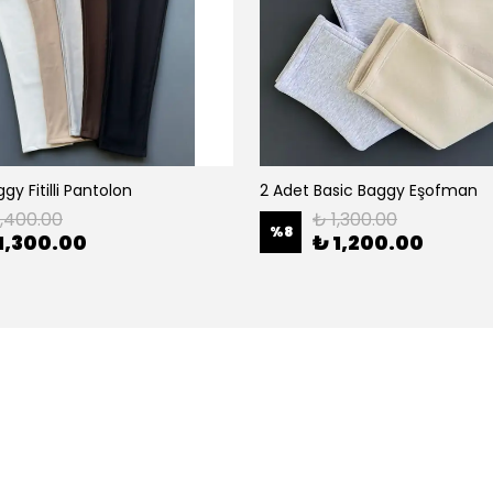
gy Fitilli Pantolon
2 Adet Basic Baggy Eşofman
1,400.00
₺ 1,300.00
%
8
1,300.00
₺ 1,200.00