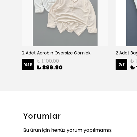
2 Adet Aerobin Oversize Gömlek
2 Adet Bag
₺ 1,100.00
₺ 
%
18
%
7
₺ 899.90
₺ 
Yorumlar
Bu ürün için henüz yorum yapılmamış.