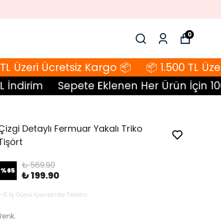
0
 Üzeri Ücretsiz Kargo 📦
📦 1.500 TL Üzeri
ndirim
Sepete Eklenen Her Ürün İçin 100 T
Çizgi Detaylı Fermuar Yakalı Triko
Tişört
₺ 569.90
%
65
₺ 199.90
1-5 İş Günü İçerisinde Teslim
Renk.