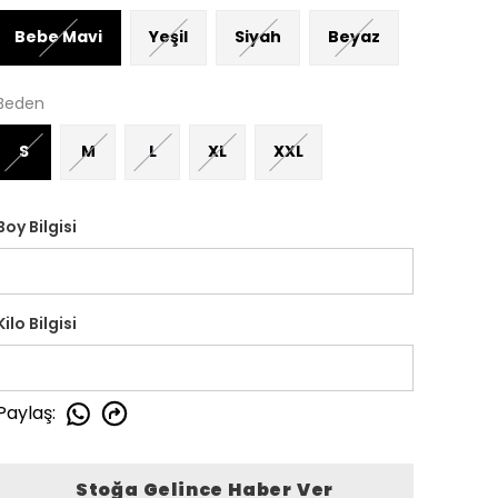
Bebe Mavi
Yeşil
Siyah
Beyaz
Beden
S
M
L
XL
XXL
Boy Bilgisi
Kilo Bilgisi
Paylaş
:
Stoğa Gelince Haber Ver