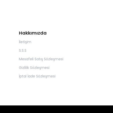
Hakkımızda
İletişim
S.S.S
Mesafeli Satış Sözleşmesi
Gizlilik Sözleşmesi
İptal İade Sözleşmesi