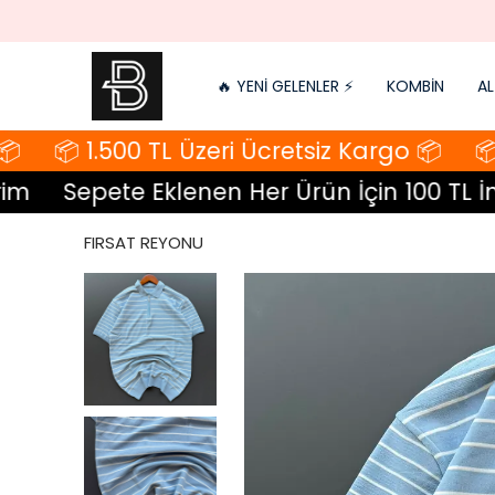
🔥 YENİ GELENLER ⚡️
KOMBİN
AL
📦 1.500 TL Üzeri Ücretsiz Kargo 📦
📦 1
Sepete Eklenen Her Ürün İçin 100 TL İndi
FIRSAT REYONU