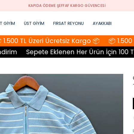
KAPIDA ÖDEME ŞEFFAF KARGO GÜVENCESI
T GİYİM
ÜST GİYİM
FIRSAT REYONU
AYAKKABI
.500 TL Üzeri Ücretsiz Kargo 📦
📦 1.500 TL
rim
Sepete Eklenen Her Ürün İçin 100 TL İ