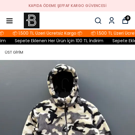
KAPIDA ÖDEME ŞEFFAF KARGO GÜVENCESI
0

📦 1.500 TL Üzeri Ücretsiz Kargo 📦
📦 1.500 TL Üzeri Ücret
im
Sepete Eklenen Her Ürün İçin 100 TL İndirim
Sepete Eklen
ÜST GİYİM