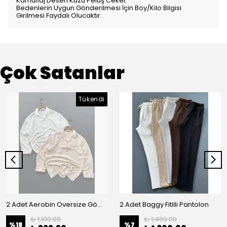
Kamuflaj Desen Kuzu Peluş Ceket
Bedenlerin Uygun Gönderilmesi İçin Boy/Kilo Bilgisi
Girilmesi Faydalı Olucaktır.
Çok Satanlar
Tükendi
2 Adet Aerobin Oversize Gömlek
2 Adet Baggy Fitilli Pantolon
₺ 1,100.00
₺ 1,400.00
%
18
%
7