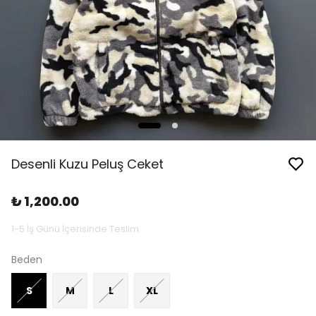
Desenli Kuzu Peluş Ceket
₺ 1,200.00
1-5 İş Günü İçerisinde Teslim
Beden
S
M
L
XL