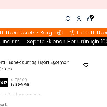
0
 Üzeri Ücretsiz Kargo 📦
📦 1.500 TL Üzeri
dirim
Sepete Eklenen Her Ürün İçin 100 TL
Fitilli Esnek Kumaş Tişört Eşofman
Takım
₺ 769.90
%
57
₺ 329.90
1-5 İş Günü İçerisinde Teslim
Renk.