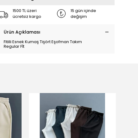
1500 TL üzeri
15 gün içinde
ücretsiz kargo
değişim
Ürün Açıklaması
Fitilli Esnek Kumaş Tişört Eşofman Takım
Regular Fİt