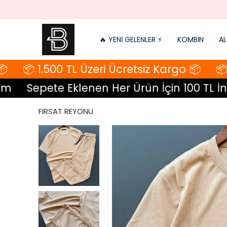
🔥 YENİ GELENLER ⚡️
KOMBİN
AL
📦 1.500 TL Üzeri Ücretsiz Kargo 📦
📦 1
Sepete Eklenen Her Ürün İçin 100 TL İndi
FIRSAT REYONU