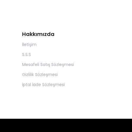
Hakkımızda
İletişim
S.S.S
Mesafeli Satış Sözleşmesi
Gizlilik Sözleşmesi
İptal İade Sözleşmesi