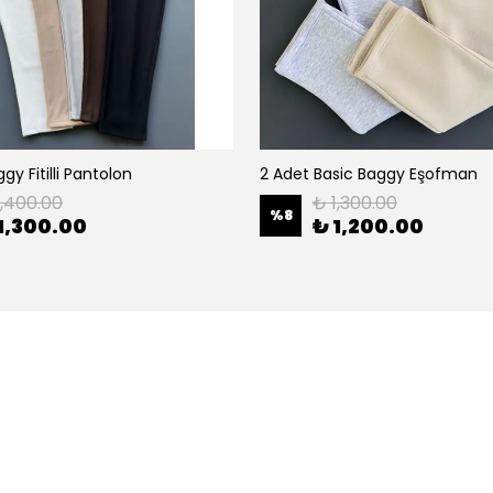
gy Fitilli Pantolon
2 Adet Basic Baggy Eşofman
1,400.00
₺ 1,300.00
%
8
1,300.00
₺ 1,200.00