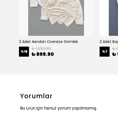
2 Adet Aerobin Oversize Gömlek
2 Adet Bag
₺ 1,100.00
₺ 
%
18
%
7
₺ 899.90
₺ 
Yorumlar
Bu ürün için henüz yorum yapılmamış.