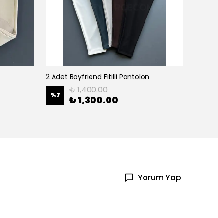
2 Adet Boyfriend Fitilli Pantolon
2 Adet 
₺ 1,400.00
%
7
%
8
₺ 1,300.00
Yorum Yap