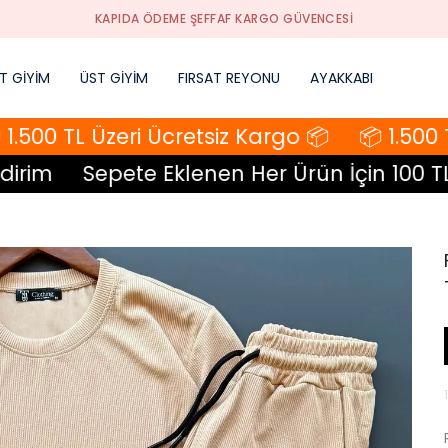
KAPIDA ÖDEME ŞEFFAF KARGO GÜVENCESI
T GİYİM
ÜST GİYİM
FIRSAT REYONU
AYAKKABI
.500 TL Üzeri Ücretsiz Kargo 📦
📦 1.500 TL
rim
Sepete Eklenen Her Ürün İçin 100 TL İn