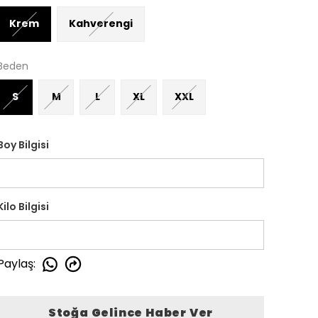
Krem
Kahverengi
Beden
S
M
L
XL
XXL
Boy Bilgisi
Kilo Bilgisi
Paylaş
:
Stoğa Gelince Haber Ver