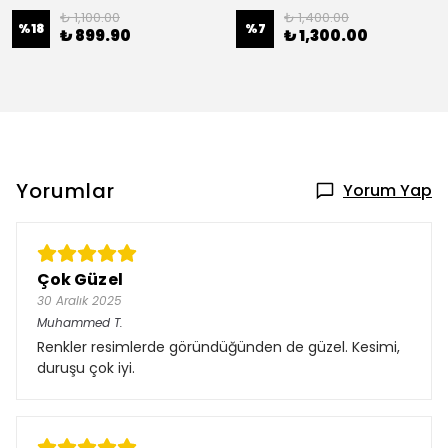
₺ 1,100.00
₺ 1,400.00
%
18
%
7
₺ 899.90
₺ 1,300.00
Yorumlar
Yorum Yap
Çok Güzel
30 Aralık 2025
Muhammed
T.
Renkler resimlerde göründüğünden de güzel. Kesimi,
duruşu çok iyi.