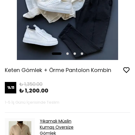
Keten Gömlek + Örme Pantolon Kombin
₺ 1,350.00
%
11
₺ 1,200.00
1-5 İş Günü İçerisinde Teslim
Yıkamalı Müslin
Kumaş Oversize
Gömlek